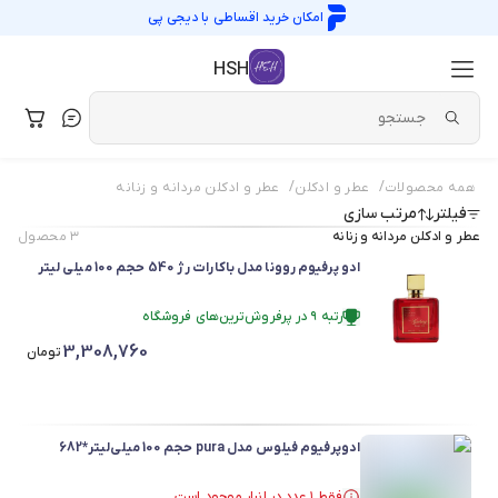
امکان خرید اقساطی با
دیجی پی
HSH
/
/
همه محصولات
عطر و ادکلن
عطر و ادکلن مردانه و زنانه
فیلتر
مرتب سازی
عطر و ادکلن مردانه و زنانه
۳
محصول
ادو پرفیوم روونا مدل باکارات رژ 540 حجم 100 میلی لیتر
رتبه ۹ در پرفروش‌ترین‌های فروشگاه
فقط ۱ عدد در انبار موجود است.
3,308,760
در سبد خرید بیش از ۵۰ نفر.
تومان
رتبه ۹ در پرفروش‌ترین‌های فروشگاه
ادوپرفیوم فیلوس مدل pura حجم 100 میلی‌لیتر*682
فقط ۱ عدد در انبار موجود است.