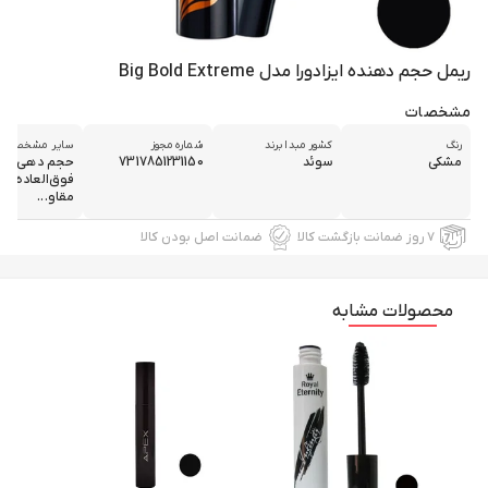
ریمل حجم دهنده ایزادورا مدل Big Bold Extreme
مشخصات
رنگ
کشور مبدا برند
شماره مجوز
سایر مشخصات
مشکی
سوئد
7317851231150
حجم دهی
فوق‌العاده زیا
مقاو...
۷ روز ضمانت بازگشت کالا
ضمانت اصل بودن کالا
محصولات مشابه