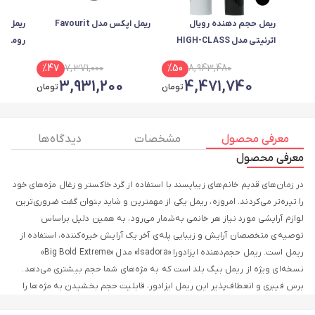
ریمل حجم دهنده رویال
ریمل اپکس مدل Favourit
ریمل ح
اترنیتی مدل HIGH-CLASS
رومانس 
VOLUME
%
47
7,371,000
%
50
8,943,480
0
3,931,200
4,471,740
تومان
تومان
معرفی محصول
مشخصات
دیدگاه ها
معرفی محصول
در زمان‌های قدیم خانم‌های زیباپسند با استفاده از گرد خاکستر و زغال مژه‌های خود
را تیره‌تر می‌کردند. امروزه، ریمل یکی از مهمترین و شاید بتوان گفت ضروری‌ترین
لوازم آرایشی مورد نیاز هر خانمی به‌شمار می‌رود، به همین دلیل براساس
توصیه‌ی متخصصان آرایش و زیبایی پله‌ی آخر یک آرایش خیره‌کننده، استفاده از
ریمل است. ریمل حجم‌دهنده ایزادورا «Isadora» مدل «Big Bold Extreme»
نسخه‌ای ویژه از ریمل بیگ بلد است که به مژه‌های شما حجم بیشتری می‌دهد.
برس فیبری و انعطاف‌پذیر این ریمل ایزادور، قابلیت حجم بخشیدن به مژه‌ها را
ساده تر کرده و حجم دلخواهی را به مژه‌های شما می‌دهد. این ریمل با قابلیت