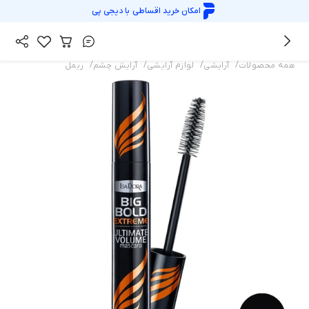
امکان خرید اقساطی با
دیجی پی
/
/
/
/
همه محصولات
آرایشی
لوازم آرایشی
آرایش چشم
ریمل