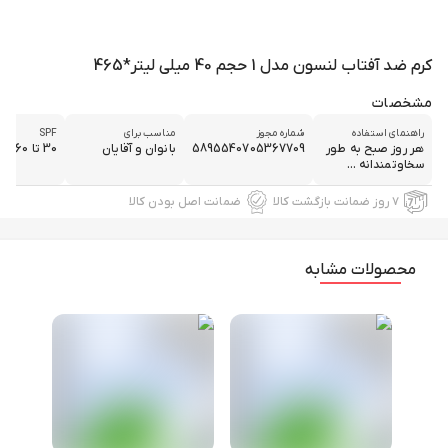
کرم ضد آفتاب لنسون مدل 1 حجم 40 میلی لیتر*465
مشخصات
راهنمای استفاده
شماره مجوز
مناسب برای
SPF
هر روز صبح به طور
5895540705367709
بانوان و آقایان
30 تا 60
سخاوتمندانه ...
۷ روز ضمانت بازگشت کالا
ضمانت اصل بودن کالا
محصولات مشابه