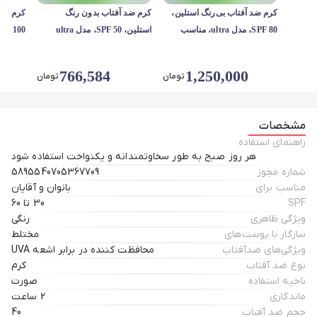
کرم ضد آفتاب بی‌رنگ استلین،
کرم ضد آفتاب بدون رنگ
کرم ضد 
80 SPF، مدل ultra، مناسب
استلین، 50 SPF، مدل ultra
انواع پوست با حجم 100 میلی
light، مناسب انواع پوست و
مناسب ا
لیتر، محافظت‌کننده در برابر
حجم 50 میلی‌لیتر، محافظت
766,584
1,250,000
تومان
تومان
اشعه‌های UVA و UVB،
کننده در برابر اشعه UVA و
ضدآب، م
UVB
مشخصات
راهنمای استفاده
هر روز صبح به طور سخاوتمندانه و یکنواخت استفاده شود
شماره مجوز
5895540705367709
مناسب برای
بانوان و آقایان
SPF
30 تا 60
ویژگی ظاهری
رنگی
سازگار با پوست‌‌های
مختلط
ویژگی‌های ضدآفتاب
محافظت کننده در برابر اشعه UVA
نوع ضد آفتاب
کرم
ناحیه استفاده
صورت
ماندگاری
2 ساعت
حجم ضد آفتاب
40