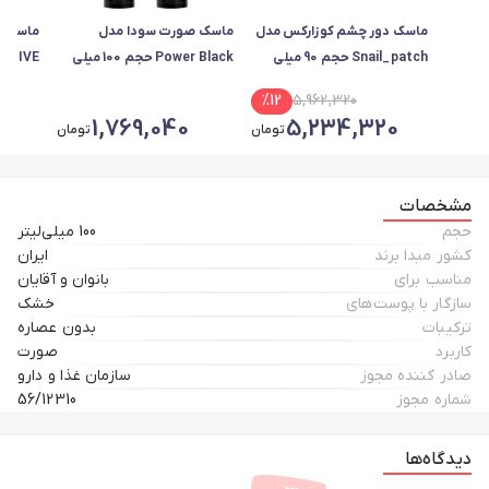
ماسک دور چشم کوزارکس مدل
ماسک صورت سودا مدل
ماسک ص
Snail_patch حجم 90 میلی
Power Black حجم 100 میلی
ACTIVE حجم 75 میلی 
لیتر بسته 60 عددی
لیتر مجموعه 2 عددی
%
12
5,962,320
1,769,040
5,234,320
تومان
تومان
مشخصات
حجم
100 میلی‌لیتر
کشور مبدا برند
ایران
مناسب برای
بانوان و آقایان
سازگار با پوست‌های
خشک
ترکیبات
بدون عصاره
کاربرد
صورت
صادر کننده مجوز
سازمان غذا و دارو
شماره مجوز
56/12310
دیدگاه‌ها