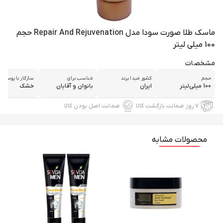
ماسک طلا صورت سودا مدل Repair And Rejuvenation حجم
100 میلی لیتر
مشخصات
حجم
کشور مبدا برند
مناسب برای
سازگار با پوست‌
100 میلی‌لیتر
ایران
بانوان و آقایان
خشک
۷ روز ضمانت بازگشت کالا
ضمانت اصل بودن کالا
محصولات مشابه