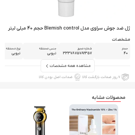
ژل ضد جوش سراوی مدل Blemish control حجم 40 میلی لیتر
مشخصات
حجم
شماره مجوز
جنس محفظه
نوع محفظه
40
3337875782357
تیوبی
تیوبی
مشاهده همه مشخصات
۷ روز ضمانت بازگشت کالا
ضمانت اصل بودن کالا
محصولات مشابه