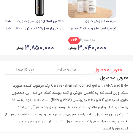
سرم ضد جوش حاوی
ماشین اصلاح موی سر و صورت
شامپو 
نیاسینامید 10% و زینک 1% حجم
وی جی ار مدل 989 با باتری 1200
30میل د اوردینری
میلی‌آمپر ساعت، طراحی
اصلی
%
24
4,000,000
ارگونومیک، شانه قابل تنظیم
3,850,000
3,040,000
تومان
تومان
دستی، تیغه تک و شارژ U
معرفی محصول
مشخصات
دیدگاه ها
معرفی محصول
Cerave - Blemish control gel with AHA and BHA یک مرطوب کننده صورت
سبک وزن است که به کاهش جوش‌ و آکنه پوست کمک می‌کند. این محصول
حاوی اسیدهای آلفا و بتا هیدروکسی (AHA و BHA) است که با نفوذ به منافذ
پوست و لایه برداری ملایم، باعث تصفیه پوست و بهبود ظاهر آن می‌شود.
همچنین این محصول سه سرامید ضروری را برای حفظ رطوبت و محافظت از موانع
طبیعی پوست فراهم می‌کند. این محصول بدون عطر، بدون روغن و غیر
کومدون زا است.