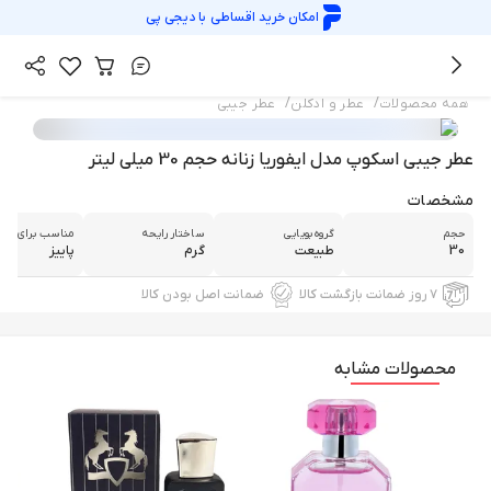
امکان خرید اقساطی با
دیجی پی
/
/
همه محصولات
عطر و ادکلن
عطر جیبی
عطر جیبی اسکوپ مدل ایفوریا زنانه حجم 30 میلی لیتر
مشخصات
حجم
گروه بویایی
ساختار رایحه
مناسب برای فص
30
طبیعت
گرم
پاییز
۷ روز ضمانت بازگشت کالا
ضمانت اصل بودن کالا
محصولات مشابه